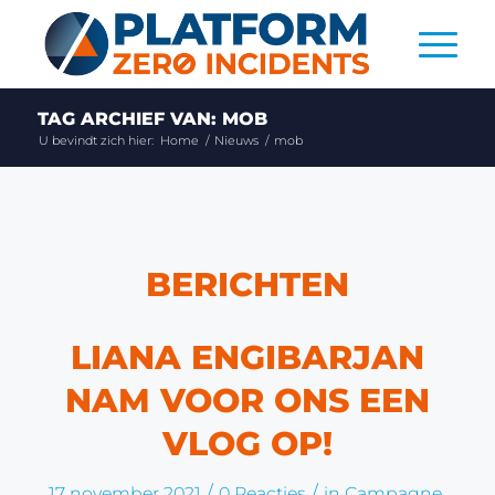
TAG ARCHIEF VAN: MOB
U bevindt zich hier:
Home
/
Nieuws
/
mob
BERICHTEN
LIANA ENGIBARJAN
NAM VOOR ONS EEN
VLOG OP!
/
/
17 november 2021
0 Reacties
in
Campagne
,