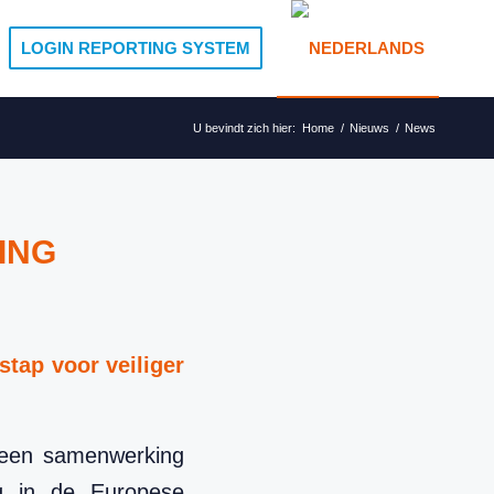
LOGIN REPORTING SYSTEM
U bevindt zich hier:
Home
/
Nieuws
/
News
ING
stap voor veiliger
een samenwerking
g in de Europese