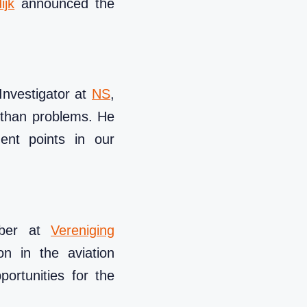
ijk
announced the
Investigator at
NS
,
 than problems. He
ent points in our
mber at
Vereniging
on in the aviation
portunities for the