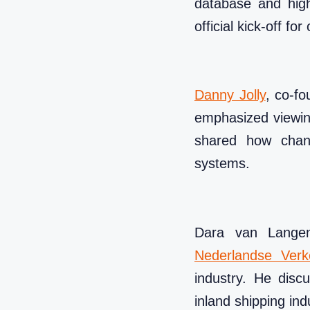
database and highl
official kick-off fo
Danny Jolly
, co-fo
emphasized viewin
shared how chang
systems.
Dara van Langen
Nederlandse Verke
industry. He discu
inland shipping ind