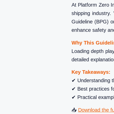
At Platform Zero I
shipping industry.
Guideline (BPG) on
enhance safety and
Why This Guideli
Loading depth plays
detailed explanatio
Key Takeaways:
✔ Understanding th
✔ Best practices f
✔ Practical examp
📥
Download the ful