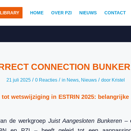
LIBRARY
HOME
OVER PZI
NIEUWS
CONTACT
RRECT CONNECTION BUNKER
/
/
/
21 juli 2025
0 Reacties
in
News
,
Nieuws
door
Kristel
 tot wetswijziging in ESTRIN 2025: belangrijke 
van de werkgroep
Juist Aangesloten Bunkeren
– 
N en PZI – heeft geleid tot een aanpassin