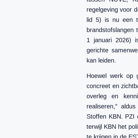
regelgeving voor d
lid 5) is nu een
brandstofslangen 
1 januari 2026) i
gerichte samenwerk
kan leiden.
Hoewel werk op geb
concreet en zichtb
overleg en kenni
realiseren,” aldu
Stoffen KBN. PZI e
terwijl KBN het po
te krijgen in de E