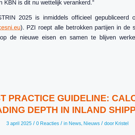
n KBN is dit nu wettelijk verankerd.”
STRIN 2025 is inmiddels officieel gepubliceerd
esni.eu
). PZI roept alle betrokken partijen in de s
 op de nieuwe eisen en samen te blijven werke
T PRACTICE GUIDELINE: CAL
DING DEPTH IN INLAND SHIP
/
/
/
3 april 2025
0 Reacties
in
News
,
Nieuws
door
Kristel