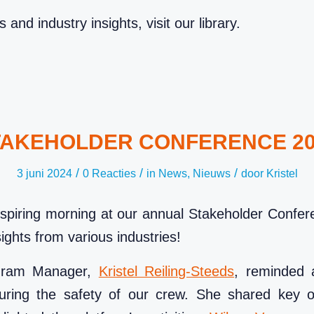
and industry insights, visit our library.
TAKEHOLDER CONFERENCE 20
/
/
/
3 juni 2024
0 Reacties
in
News
,
Nieuws
door
Kristel
nspiring morning at our annual Stakeholder Confe
ights from various industries!
gram Manager,
Kristel Reiling-Steeds
, reminded 
suring the safety of our crew. She shared key 