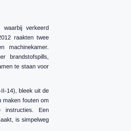
 waarbij verkeerd
 2012 raakten twee
n machinekamer.
r brandstofspills,
wamen te staan voor
I-14), bleek uit de
nsen maken fouten om
e instructies. Een
maakt, is simpelweg