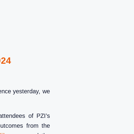
24
rence yesterday, we
attendees of PZI’s
outcomes from the