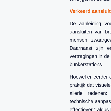
Verkeerd aansluit
De aanleiding vo
aansluiten van br
mensen zwaarge
Daarnaast zijn er
vertragingen in de
bunkerstations.
Hoewel er eerder a
praktijk dat visuel
allerlei redenen:
technische aanpass
effectiever,” aldu