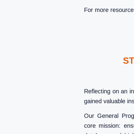
For more resources 
S
Reflecting on an i
gained valuable ins
Our General Pro
core mission: en