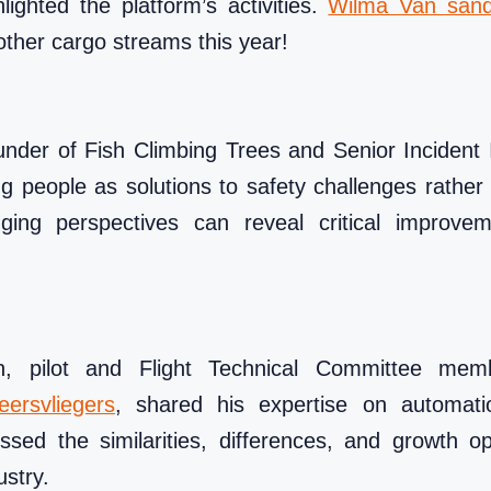
ighted the platform’s activities.
Wilma Van sand
r other cargo streams this year!
under of Fish Climbing Trees and Senior Incident 
g people as solutions to safety challenges rather
ing perspectives can reveal critical improvem
, pilot and Flight Technical Committee me
ersvliegers
, shared his expertise on automati
ssed the similarities, differences, and growth op
ustry.