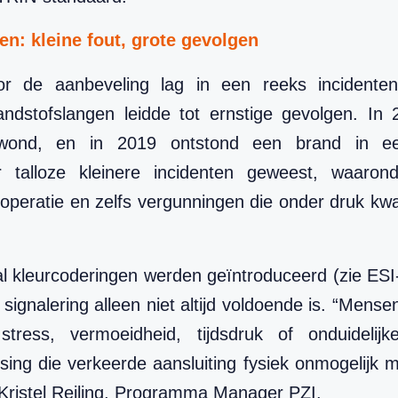
en: kleine fout, grote gevolgen
or de aanbeveling lag in een reeks incidenten
andstofslangen leidde tot ernstige gevolgen. In
wond, en in 2019 ontstond een brand in ee
 talloze kleinere incidenten geweest, waaronde
 operatie en zelfs vergunningen die onder druk k
l kleurcoderingen werden geïntroduceerd (zie ESI-I
e signalering alleen niet altijd voldoende is. “Me
 stress, vermoeidheid, tijdsdruk of onduidelijk
ing die verkeerde aansluiting fysiek onmogelijk 
s Kristel Reiling, Programma Manager PZI.