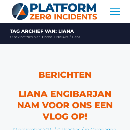
TAG ARCHIEF VAN: LIANA
U bevindt zich hier:
Home
/
Nieuws
/
Liana
BERICHTEN
LIANA ENGIBARJAN
NAM VOOR ONS EEN
VLOG OP!
/
/
17 november 2021
0 Reacties
in
Campagne
,