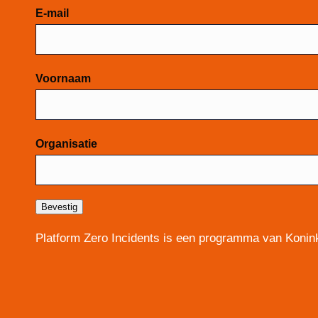
Mailchimp
E-mail
Voornaam
Organisatie
Bevestig
Platform Zero Incidents is een programma van Konink